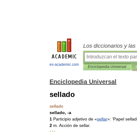
Los diccionarios y la
es-academic.com
Enciclopedia Universal
Enciclopedia Universal
sellado
sellado
sellado
, -
a
1
Participio
adjetivo
de
«
sellar
»
:
‘
Papel
sella
2
m
.
Acción
de
sellar
.
* * *