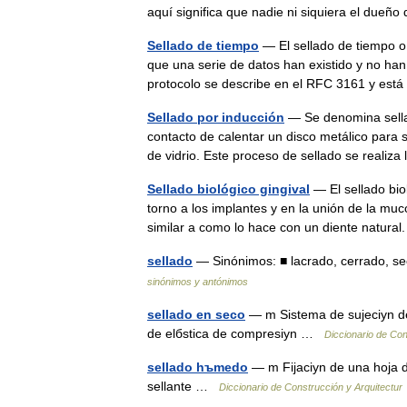
aquí significa que nadie ni siquiera el du
Sellado de tiempo
— El sellado de tiempo o
que una serie de datos han existido y no han
protocolo se describe en el RFC 3161 y es
Sellado por inducción
— Se denomina sellad
contacto de calentar un disco metálico para s
de vidrio. Este proceso de sellado se reali
Sellado biológico gingival
— El sellado biol
torno a los implantes y en la unión de la muc
similar a como lo hace con un diente natura
sellado
— Sinónimos: ■ lacrado, cerrado, s
sinónimos y antónimos
sellado en seco
— m Sistema de sujeciуn de
de elбstica de compresiуn …
Diccionario de Con
sellado hъmedo
— m Fijaciуn de una hoja d
sellante …
Diccionario de Construcción y Arquitectur