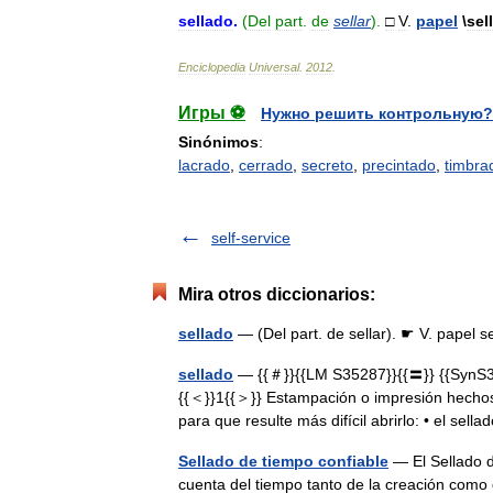
sellado
.
(
Del
part
.
de
sellar
).
□
V
.
papel
\
sel
Enciclopedia
Universal
.
2012
.
Игры ⚽
Нужно решить контрольную?
Sinónimos
:
lacrado
,
cerrado
,
secreto
,
precintado
,
timbra
self-service
Mira otros diccionarios:
sellado
— (Del part. de sellar). ☛ V. papel
sellado
— {{＃}}{{LM S35287}}{{〓}} {{SynS36
{{＜}}1{{＞}} Estampación o impresión hechos
para que resulte más difícil abrirlo: • el sel
Sellado de tiempo confiable
— El Sellado d
cuenta del tiempo tanto de la creación como