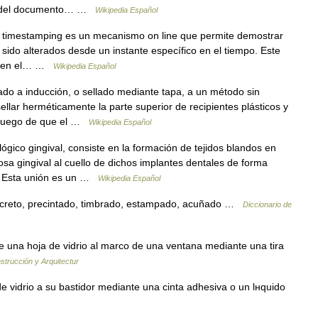
eño del documento… …
Wikipedia Español
 timestamping es un mecanismo on line que permite demostrar
 sido alterados desde un instante específico en el tiempo. Este
tá en el… …
Wikipedia Español
o a inducción, o sellado mediante tapa, a un método sin
ellar herméticamente la parte superior de recipientes plásticos y
za luego de que el …
Wikipedia Español
ógico gingival, consiste en la formación de tejidos blandos en
osa gingival al cuello de dichos implantes dentales de forma
l. Esta unión es un …
Wikipedia Español
ecreto, precintado, timbrado, estampado, acuñado …
Diccionario de
 una hoja de vidrio al marco de una ventana mediante una tira
strucción y Arquitectur
e vidrio a su bastidor mediante una cinta adhesiva o un lнquido