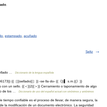
lado
.
do
,
estampado
,
acuñado
Seltz
 sellado …
Diccionario de la lengua española
173}} {{［}}sellado{{］}} ‹se·lla·do› {{《}}▍ s.m.{{》}}
 con un sello. {{＜}}2{{＞}} Cerramiento o taponamiento de algo
lado de los …
Diccionario de uso del español actual con sinónimos y antónimos
e tiempo confiable es el proceso de llevar, de manera segura, la
 de la modificación de un documento electrónico. La seguridad