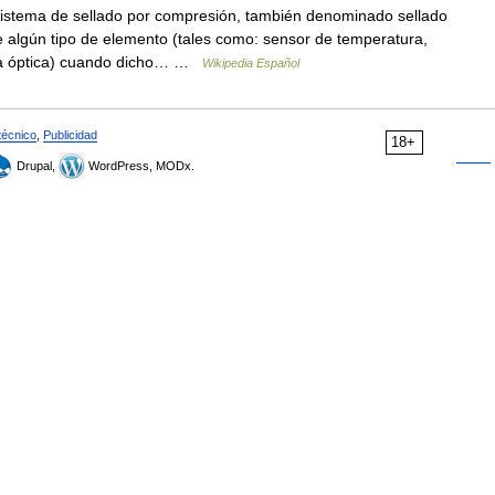
istema de sellado por compresión, también denominado sellado
de algún tipo de elemento (tales como: sensor de temperatura,
ibra óptica) cuando dicho… …
Wikipedia Español
técnico
,
Publicidad
18+
Drupal,
WordPress, MODx.